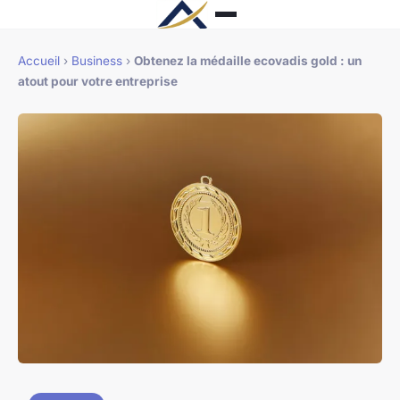
Accueil
›
Business
›
Obtenez la médaille ecovadis gold : un
atout pour votre entreprise