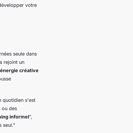
 développer votre
rnées seule dans
a rejoint un
énergie créative
ousse
 quotidien s'est
s ou des
ing informel
",
 seul."