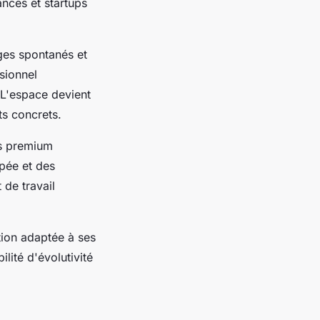
ances et startups
ges spontanés et
sionnel
 L'espace devient
ts concrets.
ts premium
ipée et des
 de travail
tion adaptée à ses
lité d'évolutivité