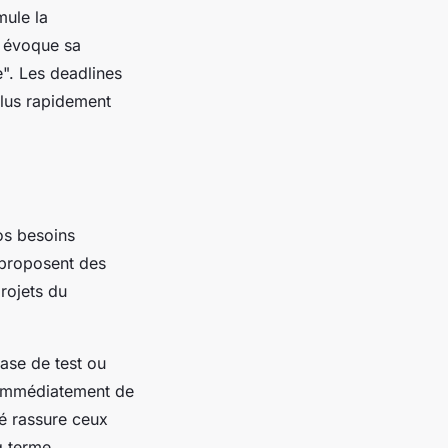
mule la
, évoque sa
e". Les deadlines
plus rapidement
os besoins
proposent des
rojets du
ase de test ou
r immédiatement de
é rassure ceux
g terme.