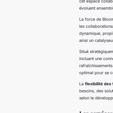
cet espace collab
évoluent ensembl
La force de Bloo
les collaboration
dynamique, propic
ainsi un catalyse
Situé stratégiqu
incluant une conn
rafraîchissements 
optimal pour se co
La
flexibilité de
besoins, des solu
selon le développ