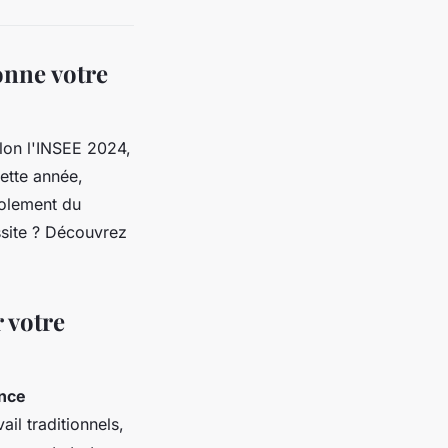
onne votre
lon l'INSEE 2024,
ette année,
solement du
ssite ? Découvrez
 votre
ance
l traditionnels,