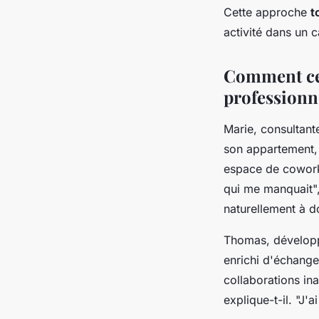
Cette approche
t
activité dans un 
Comment cet
professionn
Marie, consultant
son appartement, o
espace de coworki
qui me manquait",
naturellement à d
Thomas, développe
enrichi d'échang
collaborations i
explique-t-il. "J