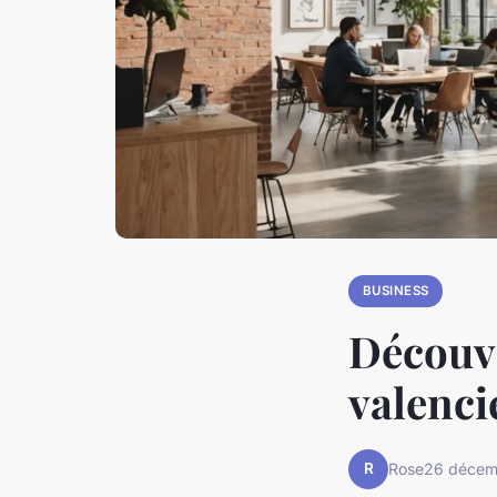
BUSINESS
Découv
valenci
R
Rose
26 décem