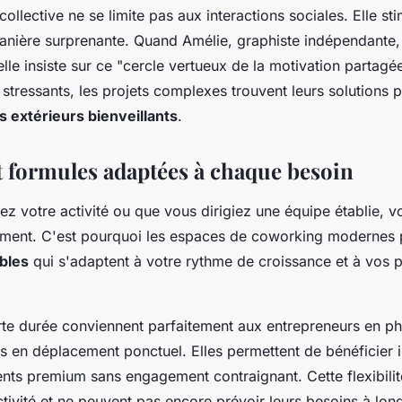
llective ne se limite pas aux interactions sociales. Elle sti
manière surprenante. Quand Amélie, graphiste indépendante
elle insiste sur ce "cercle vertueux de la motivation partagé
stressants, les projets complexes trouvent leurs solutions 
s extérieurs bienveillants
.
et formules adaptées à chaque besoin
z votre activité ou que vous dirigiez une équipe établie, v
ment. C'est pourquoi les espaces de coworking modernes 
bles
qui s'adaptent à votre rythme de croissance et à vos p
te durée conviennent parfaitement aux entrepreneurs en ph
s en déplacement ponctuel. Elles permettent de bénéficie
nts premium sans engagement contraignant. Cette flexibilit
ctivité et ne peuvent pas encore prévoir leurs besoins à lon