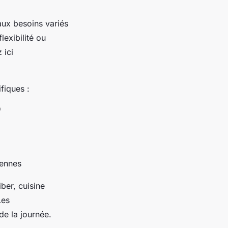
ux besoins variés
exibilité ou
 ici
fiques :
f
iennes
ber, cuisine
Les
de la journée.