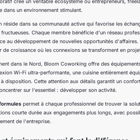
oratif crée un véritable écosystème où entrepreneurs, freel
e dans un environnement stimulant.
m réside dans sa communauté active qui favorise les échan
s fructueuses. Chaque membre bénéficie d'un réseau profes
e au développement de nouvelles opportunités d'affaires.
ur de croissance où les connexions se transforment en proje
ement dans le Nord, Bloom Coworking offre des équipemen
exion Wi-Fi ultra-performante, une cuisine entièrement équ
à disposition. Cette attention aux détails garantit un confort
ncentrer sur l'essentiel : développer son activité.
s formules
permet à chaque professionnel de trouver la solu
tions courte durée aux engagements plus longs, avec possibi
ement de l'entreprise.