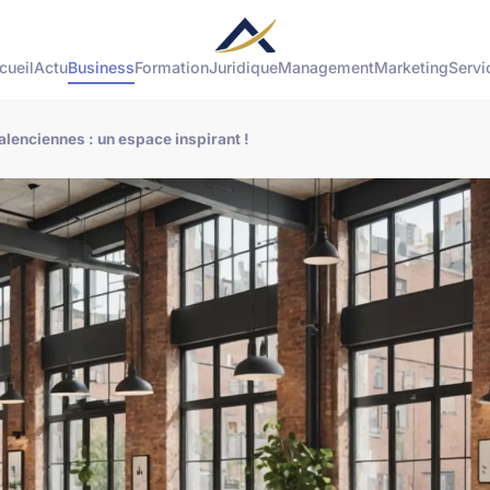
cueil
Actu
Business
Formation
Juridique
Management
Marketing
Servi
lenciennes : un espace inspirant !