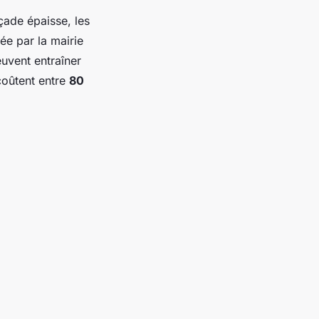
çade épaisse, les
ée par la mairie
euvent entraîner
coûtent entre
80