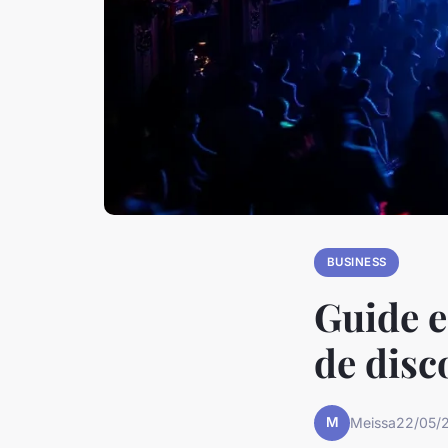
BUSINESS
Guide e
de disc
M
Meissa
22/05/