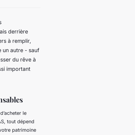
s
ais derrière
ers à remplir,
 un autre - sauf
asser du rêve à
ussi important
nsables
d’acheter le
SAS, tout dépend
votre patrimoine