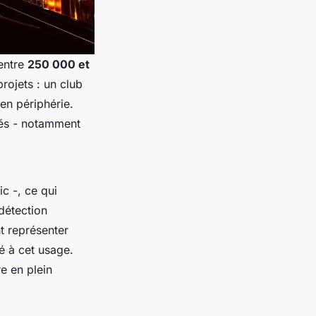
 entre
250 000 et
projets : un club
en périphérie.
hés - notamment
c -, ce qui
détection
t représenter
né à cet usage.
re en plein