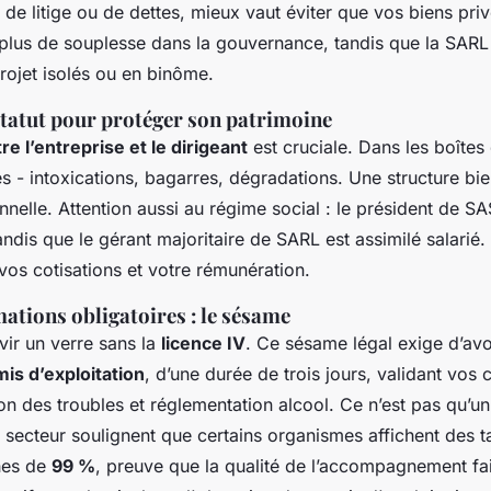
 de litige ou de dettes, mieux vaut éviter que vos biens pri
 plus de souplesse dans la gouvernance, tandis que la SARL
rojet isolés ou en binôme.
statut pour protéger son patrimoine
re l’entreprise et le dirigeant
est cruciale. Dans les boîtes 
s - intoxications, bagarres, dégradations. Une structure bie
nnelle. Attention aussi au régime social : le président de S
ndis que le gérant majoritaire de SARL est assimilé salarié.
 vos cotisations et votre rémunération.
mations obligatoires : le sésame
vir un verre sans la
licence IV
. Ce sésame légal exige d’avo
is d’exploitation
, d’une durée de trois jours, validant vos
ion des troubles et réglementation alcool. Ce n’est pas qu’u
 secteur soulignent que certains organismes affichent des 
hes de
99 %
, preuve que la qualité de l’accompagnement fait