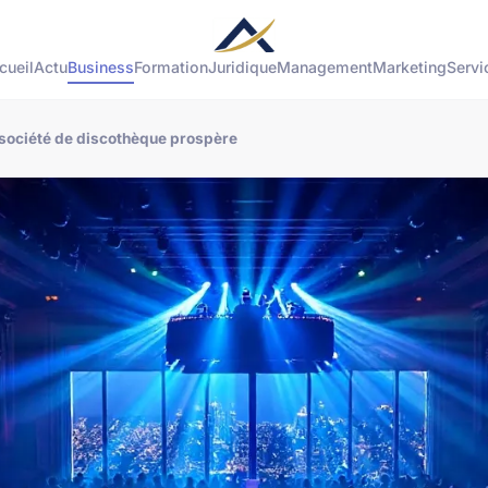
cueil
Actu
Business
Formation
Juridique
Management
Marketing
Servi
 société de discothèque prospère