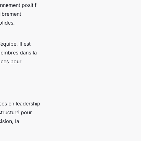
nnement positif
librement
olides.
équipe. Il est
 membres dans la
aces pour
ces en leadership
structuré pour
sion, la