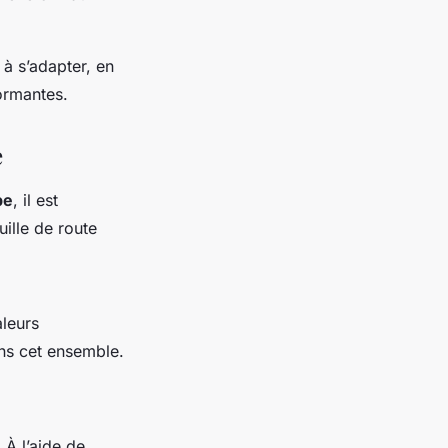
à s’adapter, en
ormantes.
e
pe
, il est
uille de route
aleurs
ns cet ensemble.
 À l’aide de