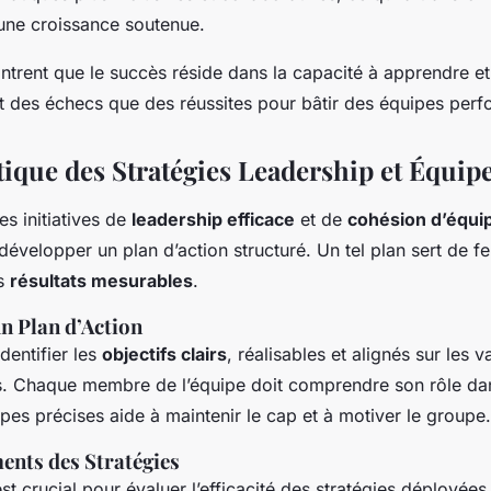
é une croissance soutenue.
rent que le succès réside dans la capacité à apprendre et 
nt des échecs que des réussites pour bâtir des équipes perf
tique des Stratégies Leadership et Équip
es initiatives de
leadership efficace
et de
cohésion d’équi
évelopper un plan d’action structuré. Un tel plan sert de fe
es
résultats mesurables
.
n Plan d’Action
entifier les
objectifs clairs
, réalisables et alignés sur les v
es. Chaque membre de l’équipe doit comprendre son rôle da
apes précises aide à maintenir le cap et à motiver le groupe.
ments des Stratégies
est crucial pour évaluer l’efficacité des stratégies déployées.