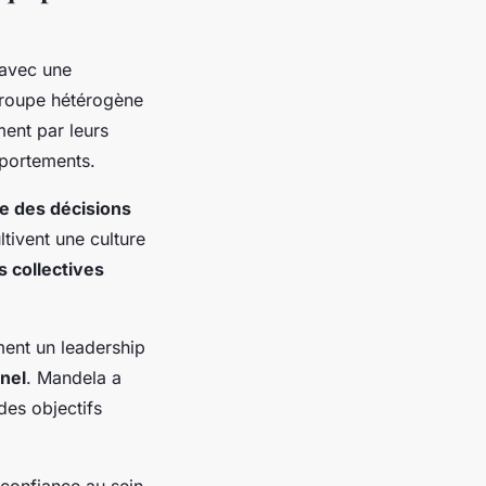
 avec une
groupe hétérogène
ment par leurs
mportements.
e des décisions
ltivent une culture
 collectives
ment un leadership
nel
. Mandela a
des objectifs
 confiance au sein