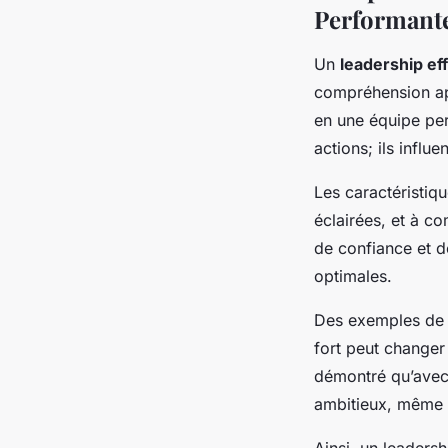
Performant
Un
leadership ef
compréhension ap
en une équipe per
actions; ils influ
Les caractéristiqu
éclairées, et à co
de confiance et d
optimales.
Des exemples de l
fort peut changer
démontré qu’avec 
ambitieux, même da
Ainsi, un leaders