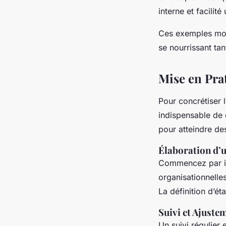
interne et facilit
Ces exemples mont
se nourrissant ta
Mise en Pra
Pour concrétiser l
indispensable de d
pour atteindre d
Élaboration d’u
Commencez par id
organisationnell
La définition d’ét
Suivi et Ajuste
Un suivi régulier 