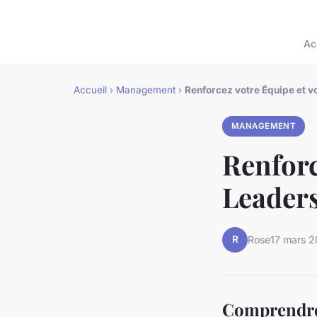
Ac
Accueil
›
Management
›
Renforcez votre Équipe et vo
MANAGEMENT
Renforc
Leaders
R
Rose
17 mars 
Comprendre 