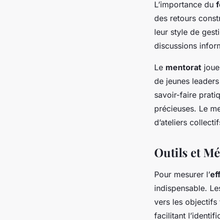
L’importance du
des retours constr
leur style de ges
discussions infor
Le
mentorat
joue
de jeunes leaders 
savoir-faire prat
précieuses. Le men
d’ateliers collect
Outils et M
Pour mesurer l’
ef
indispensable. L
vers les objectifs
facilitant l’ident