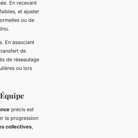
ée. En recevant
aibles, et ajuster
formelles ou de
inu.
s. En associant
transfert de
tés de réseautage
ulières ou lors
.
’Équipe
ance
précis est
r la progression
s collectives
,