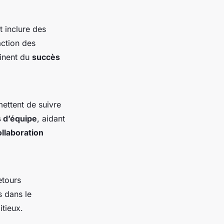
t inclure des
action des
tinent du
succès
mettent de suivre
 d’équipe
, aidant
ollaboration
etours
 dans le
itieux.