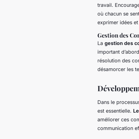
travail. Encourag
où chacun se sent
exprimer idées et 
Gestion des Con
La
gestion des co
important d’abord
résolution des co
désamorcer les te
Développem
Dans le processu
est essentielle.
Le
améliorer ces com
communication effi