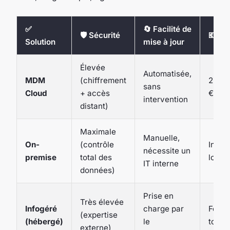
✅
🔄 Facilité de
🛡️ Sécurité
💶 Co
Solution
mise à jour
Élevée
Automatisée,
MDM
(chiffrement
2-6
sans
Cloud
+ accès
€/app
intervention
distant)
Maximale
Manuelle,
On-
(contrôle
Inves
nécessite un
premise
total des
lourd 
IT interne
données)
Prise en
Très élevée
Infogéré
charge par
Forfa
(expertise
(hébergé)
le
tout i
externe)