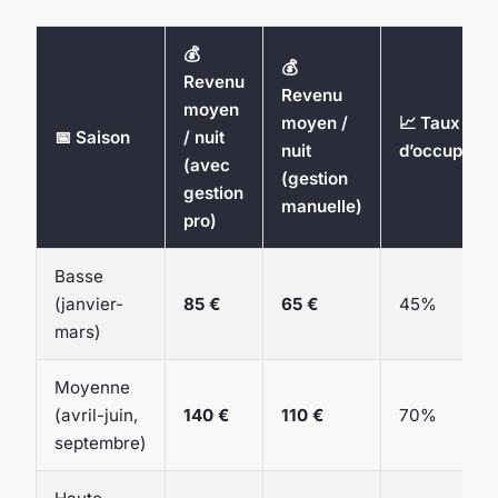
💰
💰
Revenu
Revenu
moyen
moyen /
📈 Taux
📅 Saison
/ nuit
nuit
d’occupatio
(avec
(gestion
gestion
manuelle)
pro)
Basse
(janvier-
85 €
65 €
45%
mars)
Moyenne
(avril-juin,
140 €
110 €
70%
septembre)