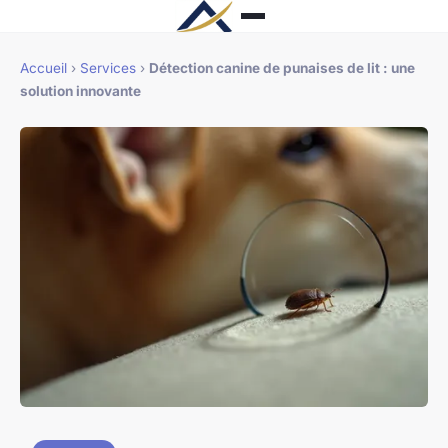
Accueil
›
Services
›
Détection canine de punaises de lit : une
solution innovante