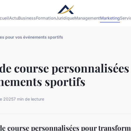
cueil
Actu
Business
Formation
Juridique
Management
Marketing
Servi
es pour vos événements sportifs
de course personnalisées
nements sportifs
re 2025
7 min de lecture
de course personnalisées pour transform