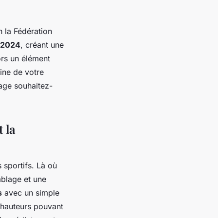
n la Fédération
 2024
, créant une
ors un élément
rine de votre
age souhaitez-
 la
 sportifs. Là où
mblage et une
s
avec un simple
 hauteurs pouvant