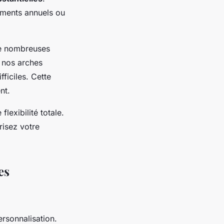
nements annuels ou
 de nombreuses
 nos arches
fficiles. Cette
nt.
exibilité totale.
risez votre
es
ersonnalisation.