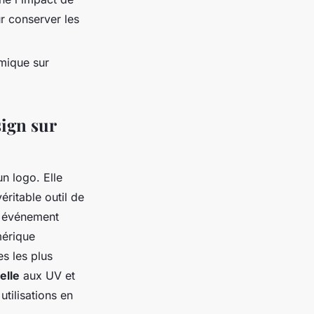
r conserver les
omique sur
sign sur
n logo. Elle
ritable outil de
e événement
mérique
s les plus
elle
aux UV et
tilisations en