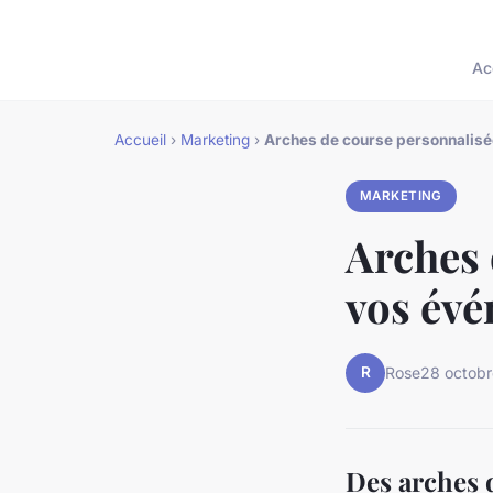
Ac
Accueil
›
Marketing
›
Arches de course personnalisé
MARKETING
Arches 
vos évé
R
Rose
28 octob
Des arches 