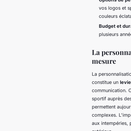
vos logos et s
couleurs éclat
Budget et dura
plusieurs anné
La personnal
mesure
La personnalisati
constitue un
levi
communication. Ch
sportif auprès de
permettent aujour
complexes. L'impr
aux intempéries, 