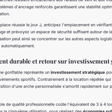
stèmes d'ancrage renforcés garantissent une stabilité optim
ation.
lace réussie le jour J, anticipez l'emplacement en vérifiant
age et prévoyez un espace de sécurité suffisant autour de la
sation peut ainsi se concentrer sur les autres aspects logis
e automatiquement.
nt durable et retour sur investissement 
he gonflable représente un
investissement stratégique
pou
vénements sportifs. Contrairement à la location répétée qu
isition d'une arche personnalisée s'amortit rapidement sur p
le de qualité professionnelle coûte l'équivalent de 3 à 4 lo
ès la cinquième utilisation, vous réalisez des
économies sub