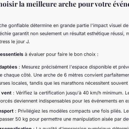
isir la meilleure arche pour votre évé
che gonflable détermine en grande partie l'impact visuel d
échie garantit non seulement un résultat esthétique réussi, 
tress le jour J.
 essentiels
à évaluer pour faire le bon choix :
daptées
: Mesurez précisément l'espace disponible et pré
 chaque côté. Une arche de 6 mètres convient parfaitemen
rses locales, tandis que les marathons nécessitent souvent
 vent
: Vérifiez la certification jusqu'à 40 km/h minimum. 
forcés deviennent indispensables pour les événements en e
ansport
: Privilégiez les modèles compacts une fois pliés. Le
épasser 50 kg pour permettre une manipulation aisée par d
rsonnalisation
: La qualité d'impression numérique détermi