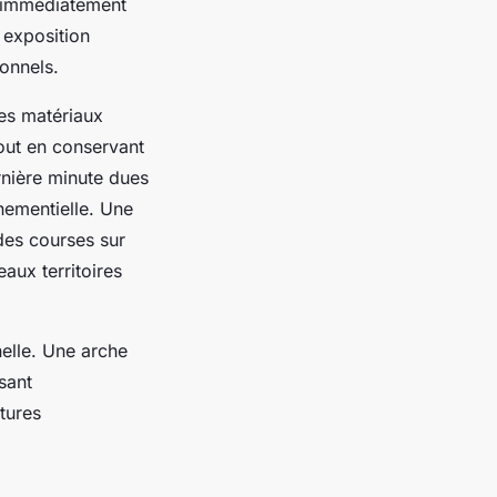
t immédiatement
e exposition
onnels.
es matériaux
out en conservant
rnière minute dues
nementielle. Une
des courses sur
eaux territoires
nelle. Une arche
sant
tures