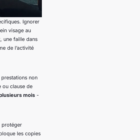
cifiques. Ignorer
lein visage au
 une faille dans
me de l’activité
s prestations non
e ou clause de
plusieurs mois
-
à protéger
 bloque les copies