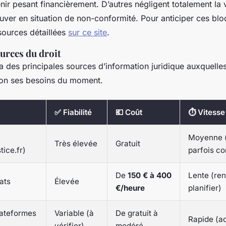
nir pesant financièrement. D’autres négligent totalement la v
ouver en situation de non-conformité. Pour anticiper ces bl
sources détaillées
sur ce site
.
ources du droit
 des principales sources d’information juridique auxquelles
lon ses besoins du moment.
✅ Fiabilité
💶 Coût
⏱ Vitesse
Moyenne 
Très élevée
Gratuit
tice.fr)
parfois c
De
150 € à 400
Lente (re
ats
Élevée
€/heure
planifier)
lateformes
Variable (à
De gratuit à
Rapide (a
vérifier)
modéré