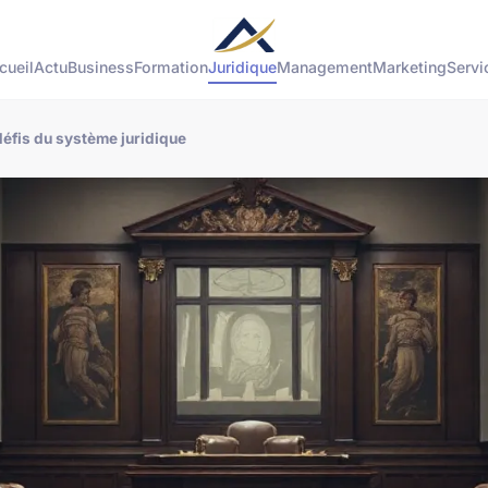
cueil
Actu
Business
Formation
Juridique
Management
Marketing
Servi
défis du système juridique