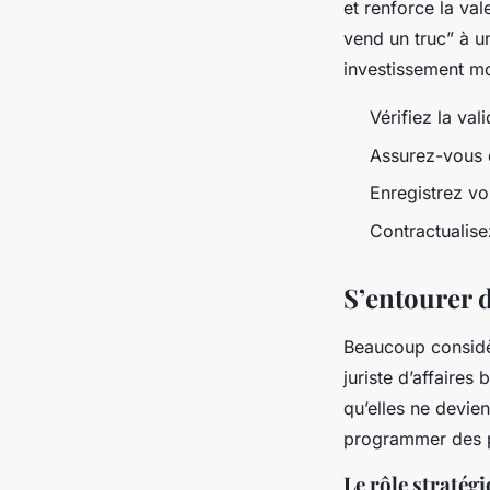
et renforce la va
vend un truc” à u
investissement m
Vérifiez la va
Assurez-vous 
Enregistrez vo
Contractualise
S’entourer 
Beaucoup considèr
juriste d’affaires
qu’elles ne devie
programmer des po
Le rôle stratégi