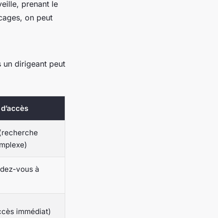
eille, prenant le
ocages, on peut
 un dirigeant peut
 d’accès
(recherche
omplexe)
ndez-vous à
ccès immédiat)