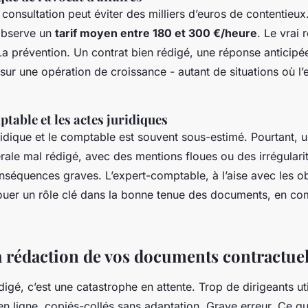
onsultation peut éviter des milliers d’euros de contentieux
 observe un
tarif moyen entre 180 et 300 €/heure
. Le vrai 
La prévention. Un contrat bien rédigé, une réponse anticipé
ur une opération de croissance - autant de situations où l’ex
ptable et les actes juridiques
juridique et le comptable est souvent sous-estimé. Pourtant, 
ale mal rédigé, avec des mentions floues ou des irrégulari
nséquences graves. L’expert-comptable, à l’aise avec les ob
 jouer un rôle clé dans la bonne tenue des documents, en c
a rédaction de vos documents contractue
igé, c’est une catastrophe en attente. Trop de dirigeants uti
n ligne, copiés-collés sans adaptation. Grave erreur. Ce qu