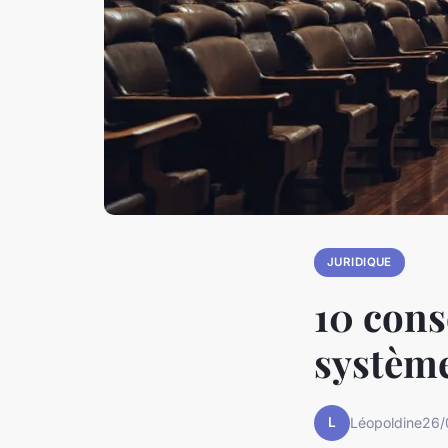
JURIDIQUE
10 cons
système
L
Léopoldine
26/