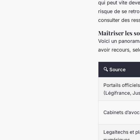
qui peut vite deve
risque de se retr
consulter des res
Maîtriser les s
Voici un panorama
avoir recours, se
🔍 Source
Portails officiels
(Légifrance, Jus
Cabinets d’avoc
Legaltechs et p
numériques