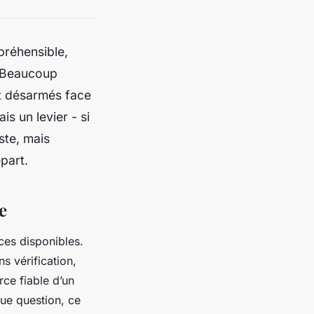
préhensible,
l. Beaucoup
nt désarmés face
is un levier - si
ste, mais
part.
e
ces disponibles.
s vérification,
rce fiable d’un
ue question, ce