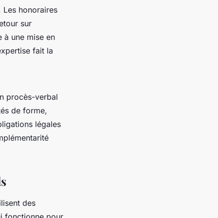
. Les honoraires
retour sur
e à une mise en
pertise fait la
un procès-verbal
tés de forme,
ligations légales
omplémentarité
ls
lisent des
i fonctionne pour